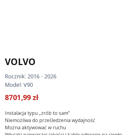
VOLVO
Rocznik: 2016 - 2026
Model: V90
8701,99
zł
Description
Instalacja typu „zrób to sam”
Niemożliwa do prześledzenia wydajność
Można aktywować w ruchu
Wtyczki najwyższej jakości i kable odporne na ciepło