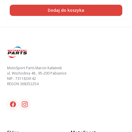
Dodaj do koszyka
Footer
MotoSport Parts Marcin Kalwinek
ul. Wschodnia 48 , 95-200 Pabianice
NIP : 7311834142
REGON 368352254
Facebook link
Instagram link