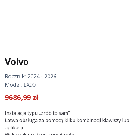
Volvo
Rocznik: 2024 - 2026
Model: EX90
9686,99
zł
Description
Instalacja typu „zrób to sam”
Łatwa obsługa za pomocą kilku kombinacji klawiszy lub
aplikacji
Wskaźnik prędkości
nie działa