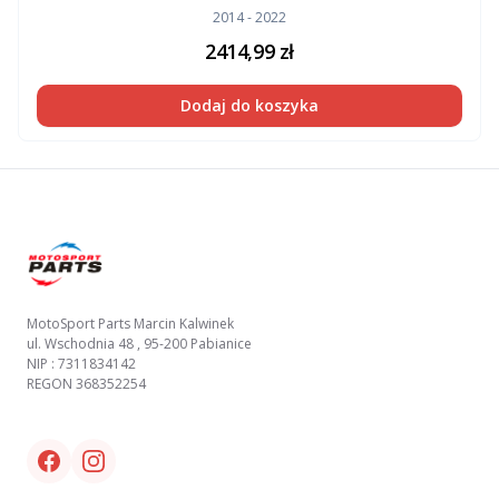
2014 - 2022
2414,99
zł
Dodaj do koszyka
Footer
MotoSport Parts Marcin Kalwinek
ul. Wschodnia 48 , 95-200 Pabianice
NIP : 7311834142
REGON 368352254
Facebook link
Instagram link