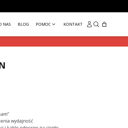
Moje konto
Szukaj
O NAS
BLOG
POMOC
KONTAKT
N
 sam”
zenia wydajność
ci i kable odporne na ciepło