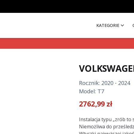
KATEGORIE
VOLKSWAGE
Rocznik: 2020 - 2024
Model: T7
2762,99
zł
Description
Instalacja typu „zrób to
Niemożliwa do prześled
Wtyczki najwyższej jakoś