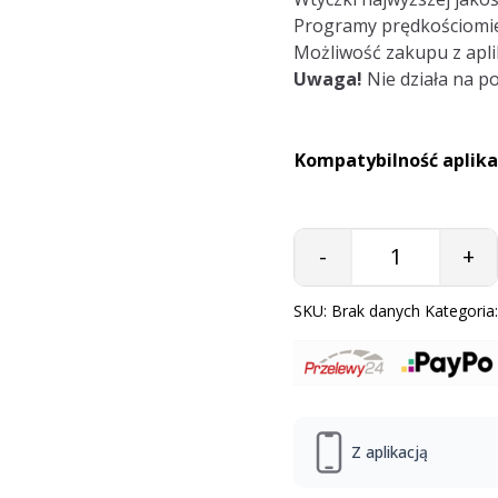
Programy prędkościomie
Możliwość zakupu z aplik
Uwaga!
Nie działa na p
Kompatybilność aplika
-
+
Quantity
SKU:
Brak danych
Kategoria
Z aplikacją