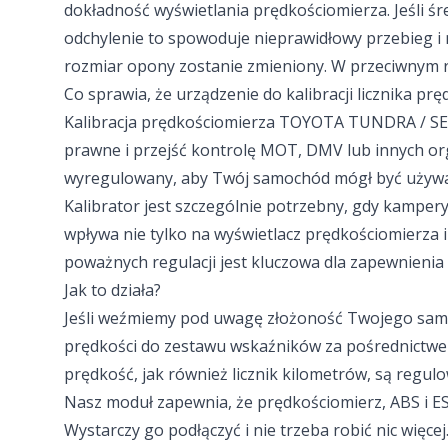
dokładność wyświetlania prędkościomierza. Jeśli śr
odchylenie to spowoduje nieprawidłowy przebieg 
rozmiar opony zostanie zmieniony. W przeciwnym ra
Co sprawia, że urządzenie do kalibracji licznika
Kalibracja prędkościomierza TOYOTA TUNDRA / SEQ
prawne i przejść kontrolę MOT, DMV lub innych orga
wyregulowany, aby Twój samochód mógł być używa
Kalibrator jest szczególnie potrzebny, gdy kamper
wpływa nie tylko na wyświetlacz prędkościomierza i 
poważnych regulacji jest kluczowa dla zapewnieni
Jak to działa?
Jeśli weźmiemy pod uwagę złożoność Twojego samoch
prędkości do zestawu wskaźników za pośrednictwe
prędkość, jak również licznik kilometrów, są regul
Nasz moduł zapewnia, że prędkościomierz, ABS i ES
Wystarczy go podłączyć i nie trzeba robić nic więc