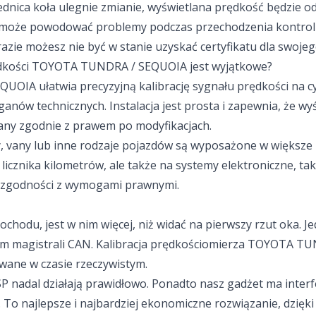
ednica koła ulegnie zmianie, wyświetlana prędkość będzie o
i może powodować problemy podczas przechodzenia kontrol
zie możesz nie być w stanie uzyskać certyfikatu dla swojeg
 prędkości TOYOTA TUNDRA / SEQUOIA jest wyjątkowe?
UOIA ułatwia precyzyjną kalibrację sygnału prędkości na 
nów technicznych. Instalacja jest prosta i zapewnia, że wy
ny zgodnie z prawem po modyfikacjach.
y, vany lub inne rodzaje pojazdów są wyposażone w większe
licznika kilometrów, ale także na systemy elektroniczne, tak
a zgodności z wymogami prawnymi.
odu, jest w nim więcej, niż widać na pierwszy rzut oka. J
m magistrali CAN. Kalibracja prędkościomierza TOYOTA TUN
owane w czasie rzeczywistym.
P nadal działają prawidłowo. Ponadto nasz gadżet ma interf
ej. To najlepsze i najbardziej ekonomiczne rozwiązanie, dzię