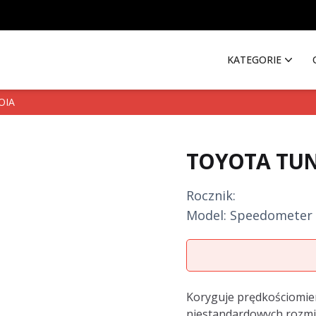
KATEGORIE
OIA
TOYOTA TUN
Rocznik:
Model: Speedometer 
Description
Koryguje prędkościomier
niestandardowych rozm