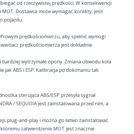
dbiegać od rzeczywistej prędkości. W konsekwencji
i MOT. Dostawca może wymagać korekty, jeśli
o pojazdu.
cyfrowym prędkościomierzu, aby spełnić wymogi
świetlacz prędkościomierza jest dokładnie
 i bardziej wytrzymałe opony. Zmiana obwodu koła
ie jak ABS i ESP. Kalibracja po dokonaniu tak
ednostka sterująca ABS/ESP przesyła sygnał
DRA / SEQUOIA jest zainstalowana przed nim, a
ejs plug-and-play i można go łatwo zainstalować.
ki któremu zatwierdzenie MOT jest znacznie