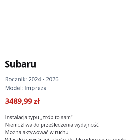
Subaru
Rocznik: 2024 - 2026
Model: Impreza
3489,99
zł
Description
Instalacja typu „zrób to sam”
Niemożliwa do prześledzenia wydajność
Można aktywować w ruchu
Wtyczki najwyższej jakości i kable odporne na ciepło