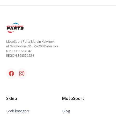
Footer
MotoSport Parts Marcin Kalwinek
ul. Wschodnia 48 , 95-200 Pabianice
NIP : 7311834142
REGON 368352254
Facebook link
Instagram link
Sklep
MotoSport
Brak kategorii
Blog