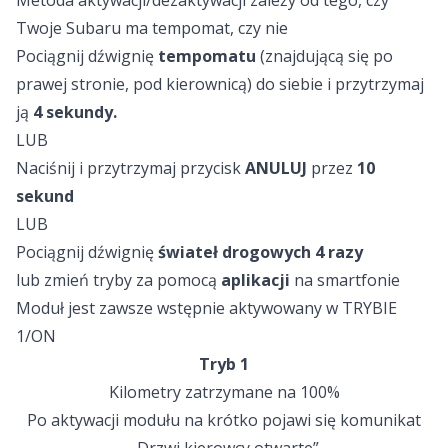
Metoda aktywacji/dezaktywacji zależy od tego, czy
Twoje Subaru ma tempomat, czy nie
Pociągnij dźwignię
tempomatu
(znajdującą się po
prawej stronie, pod kierownicą) do siebie i przytrzymaj
ją
4 sekundy.
LUB
Naciśnij i przytrzymaj przycisk
ANULUJ
przez
10
sekund
LUB
Pociągnij dźwignię
świateł drogowych
4 razy
lub zmień tryby za pomocą
aplikacji
na smartfonie
Moduł jest zawsze wstępnie aktywowany w TRYBIE
1/ON
Tryb 1
Kilometry zatrzymane na 100%
Po aktywacji modułu na krótko pojawi się komunikat