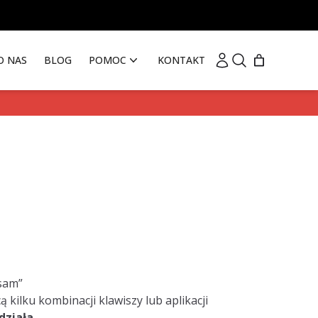
Moje konto
Szukaj
O NAS
BLOG
POMOC
KONTAKT
 sam”
kilku kombinacji klawiszy lub aplikacji
 działa