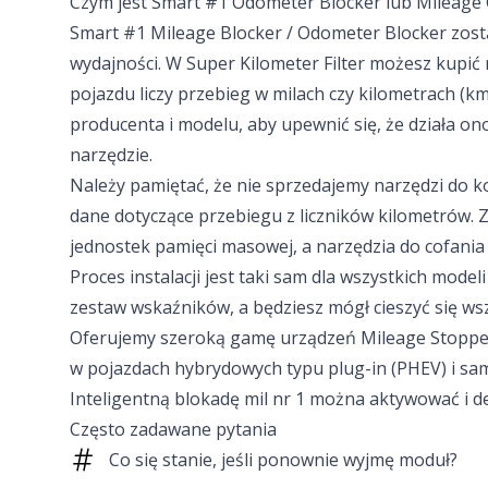
Czym jest Smart #1 Odometer Blocker lub Mileage 
Smart #1 Mileage Blocker / Odometer Blocker zost
wydajności. W Super Kilometer Filter możesz kupić
pojazdu liczy przebieg w milach czy kilometrach (k
producenta i modelu, aby upewnić się, że działa ono
narzędzie.
Należy pamiętać, że nie sprzedajemy narzędzi do 
dane dotyczące przebiegu z liczników kilometrów.
jednostek pamięci masowej, a narzędzia do cofania 
Proces instalacji jest taki sam dla wszystkich mod
zestaw wskaźników, a będziesz mógł cieszyć się w
Oferujemy szeroką gamę urządzeń Mileage Stopper 
w pojazdach hybrydowych typu plug-in (PHEV) i sa
Inteligentną blokadę mil nr 1 można aktywować i de
Często zadawane pytania
Co się stanie, jeśli ponownie wyjmę moduł?