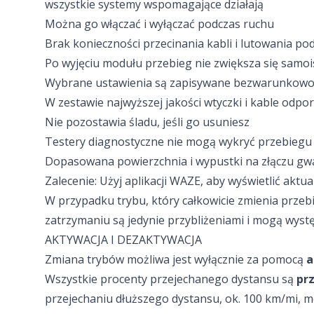
wszystkie systemy wspomagające działają
Można go włączać i wyłączać podczas ruchu
Brak konieczności przecinania kabli i lutowania p
Po wyjęciu modułu przebieg nie zwiększa się samoi
Wybrane ustawienia są zapisywane bezwarunkow
W zestawie najwyższej jakości wtyczki i kable odpor
Nie pozostawia śladu, jeśli go usuniesz
Testery diagnostyczne nie mogą wykryć przebiegu
Dopasowana powierzchnia i wypustki na złączu gwar
Zalecenie: Użyj aplikacji WAZE, aby wyświetlić aktu
W przypadku trybu, który całkowicie zmienia przeb
zatrzymaniu są jedynie przybliżeniami i mogą wystę
AKTYWACJA I DEZAKTYWACJA
Zmiana trybów możliwa jest wyłącznie za pomocą
a
Wszystkie procenty przejechanego dystansu są
pr
przejechaniu dłuższego dystansu, ok. 100 km/mi, mo