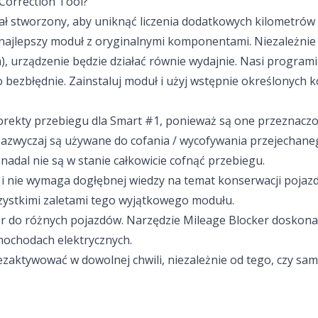
Correction Tool?
ał stworzony, aby uniknąć liczenia dodatkowych kilometró
 najlepszy moduł z oryginalnymi komponentami. Niezależnie 
m), urządzenie będzie działać równie wydajnie. Nasi progra
 bezbłędnie. Zainstaluj moduł i użyj wstępnie określonych k
korekty przebiegu dla Smart #1, ponieważ są one przeznacz
 Zazwyczaj są używane do cofania / wycofywania przejechan
nadal nie są w stanie całkowicie cofnąć przebiegu.
eli i nie wymaga dogłębnej wiedzy na temat konserwacji poja
szystkimi zaletami tego wyjątkowego modułu.
do różnych pojazdów. Narzędzie Mileage Blocker doskonale s
mochodach elektrycznych.
zaktywować w dowolnej chwili, niezależnie od tego, czy samo