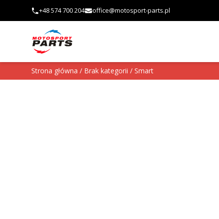
Przejdź do treści
+48 574 700 204
office@motosport-parts.pl
Strona główna
/
Brak kategorii
/ Smart