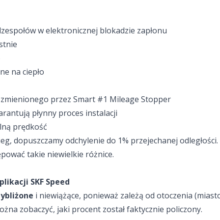
odzespołów w elektronicznej blokadzie zapłonu
stnie
o
ne na ciepło
 zmienionego przez Smart #1 Mileage Stopper
antują płynny proces instalacji
alną prędkość
ieg, dopuszczamy odchylenie do 1% przejechanej odległości
pować takie niewielkie różnice.
plikacji SKF Speed
zybliżone
i niewiążące, ponieważ zależą od otoczenia (miasto
żna zobaczyć, jaki procent został faktycznie policzony.