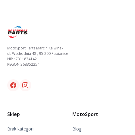
Footer
MotoSport Parts Marcin Kalwinek
ul. Wschodnia 48 , 95-200 Pabianice
NIP : 7311834142
REGON 368352254
Facebook link
Instagram link
Sklep
MotoSport
Brak kategorii
Blog