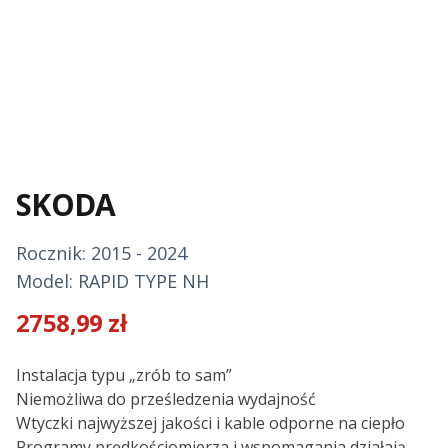
SKODA
Rocznik: 2015 - 2024
Model: RAPID TYPE NH
2758,99
zł
Description
Instalacja typu „zrób to sam”
Niemożliwa do prześledzenia wydajność
Wtyczki najwyższej jakości i kable odporne na ciepło
Programy prędkościomierza i wspomagania działają