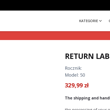
KATEGORIE
RETURN LAB
Rocznik:
Model: 50
329,99
zł
Description
The shipping and handl
the processing of your 