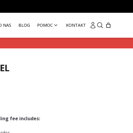
Moje konto
Szukaj
O NAS
BLOG
POMOC
KONTAKT
EL
ing fee includes:
order