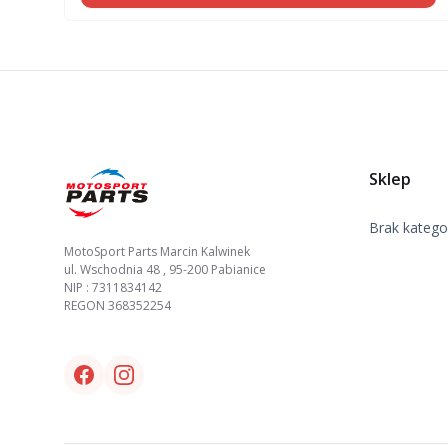
Footer
Sklep
Brak kategor
MotoSport Parts Marcin Kalwinek
ul. Wschodnia 48 , 95-200 Pabianice
NIP : 7311834142
REGON 368352254
Facebook link
Instagram link