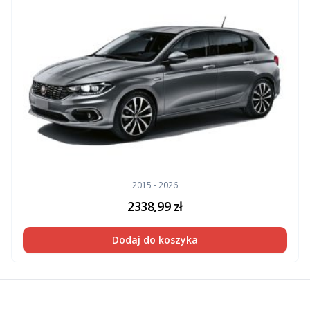
2015 - 2026
2338,99
zł
Dodaj do koszyka
Footer