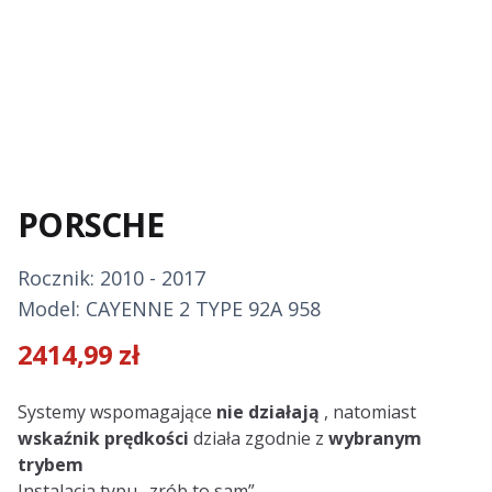
PORSCHE
Rocznik: 2010 - 2017
Model: CAYENNE 2 TYPE 92A 958
2414,99
zł
Description
Systemy wspomagające
nie działają
, natomiast
wskaźnik prędkości
działa zgodnie z
wybranym
trybem
Instalacja typu „zrób to sam”