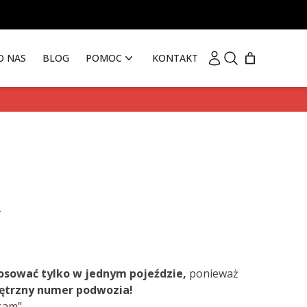
Moje konto
Szukaj
O NAS
BLOG
POMOC
KONTAKT
osować tylko w jednym pojeździe,
ponieważ
trzny numer podwozia!
 sam”