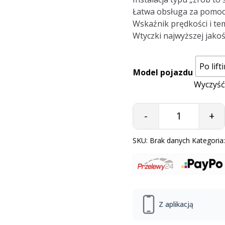
Łatwa obsługa za pomocą 
Wskaźnik prędkości i te
Wtyczki najwyższej jakoś
Po lift
Model pojazdu
Wyczyść
-
+
Quantity
SKU:
Brak danych
Kategoria
Z aplikacją