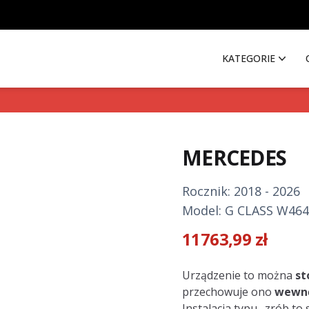
KATEGORIE
MERCEDES
Rocznik: 2018 - 2026
Model: G CLASS W464
11763,99
zł
Description
Urządzenie to można
st
przechowuje ono
wewnę
Instalacja typu „zrób to