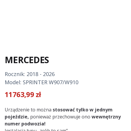
MERCEDES
Rocznik: 2018 - 2026
Model: SPRINTER W907/W910
11763,99
zł
Description
Urządzenie to można
stosować tylko w jednym
pojeździe,
ponieważ przechowuje ono
wewnętrzny
numer podwozia!
Instalacja typu „zrób to sam”