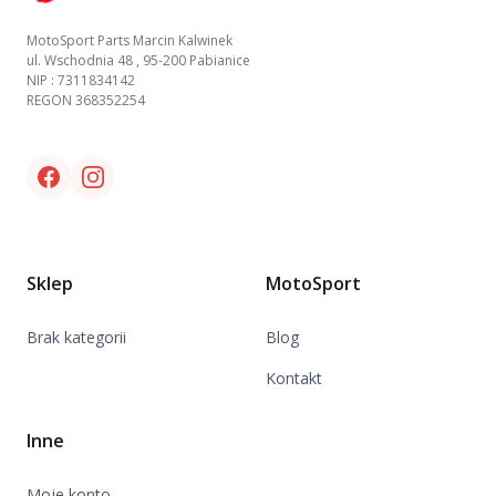
MotoSport Parts Marcin Kalwinek
ul. Wschodnia 48 , 95-200 Pabianice
NIP : 7311834142
REGON 368352254
Facebook link
Instagram link
Sklep
MotoSport
Brak kategorii
Blog
Kontakt
Inne
Moje konto