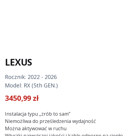
LEXUS
Rocznik: 2022 - 2026
Model: RX (5th GEN.)
3450,99
zł
Description
Instalacja typu „zrób to sam”
Niemożliwa do prześledzenia wydajność
Można aktywować w ruchu
Wtyczki najwyższej jakości i kable odporne na ciepło