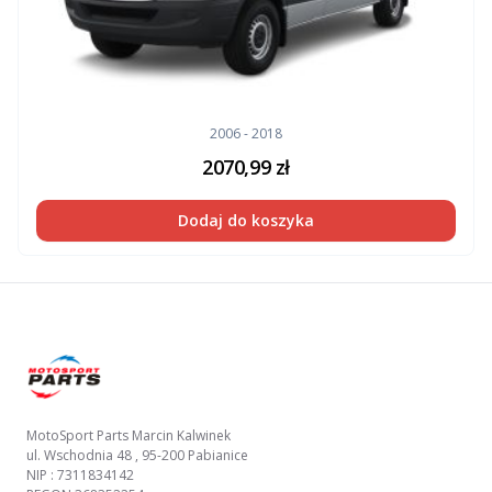
2006 - 2018
2070,99
zł
Dodaj do koszyka
Footer
MotoSport Parts Marcin Kalwinek
ul. Wschodnia 48 , 95-200 Pabianice
NIP : 7311834142