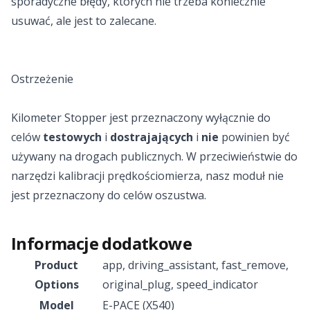
sporadyczne błędy, których nie trzeba koniecznie
usuwać, ale jest to zalecane.
Ostrzeżenie
Kilometer Stopper jest przeznaczony wyłącznie do
celów
testowych
i
dostrajających
i
nie
powinien być
używany na drogach publicznych. W przeciwieństwie do
narzędzi kalibracji prędkościomierza, nasz moduł nie
jest przeznaczony do celów oszustwa.
Informacje dodatkowe
Product
app
,
driving_assistant
,
fast_remove
,
Options
original_plug
,
speed_indicator
Model
E-PACE (X540)