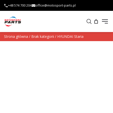
Przejdź do treści
+48 574 700 204
office@motosport-parts.pl
Otw
Szukaj
Strona główna
/
Brak kategorii
/ HYUNDAI Staria