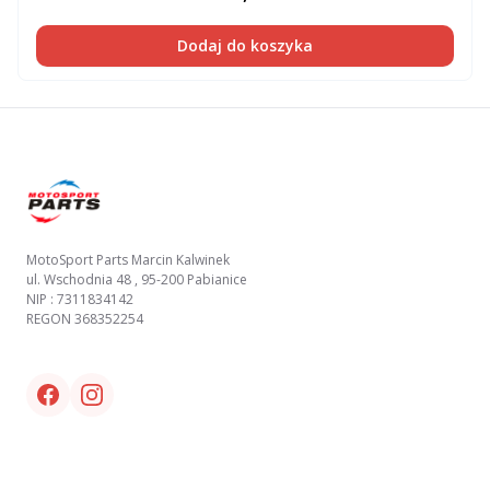
Dodaj do koszyka
Footer
MotoSport Parts Marcin Kalwinek
ul. Wschodnia 48 , 95-200 Pabianice
NIP : 7311834142
REGON 368352254
Facebook link
Instagram link