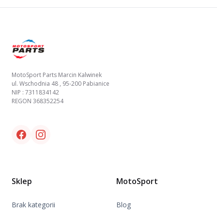
Footer
MotoSport Parts Marcin Kalwinek
ul. Wschodnia 48 , 95-200 Pabianice
NIP : 7311834142
REGON 368352254
Facebook link
Instagram link
Sklep
MotoSport
Brak kategorii
Blog