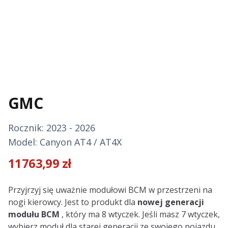
GMC
Rocznik: 2023 - 2026
Model: Canyon AT4 / AT4X
11763,99
zł
Description
Przyjrzyj się uważnie modułowi BCM w przestrzeni na
nogi kierowcy. Jest to produkt dla
nowej generacji
modułu BCM
, który ma 8 wtyczek. Jeśli masz 7 wtyczek,
wybierz moduł dla starej generacji ze swojego pojazdu