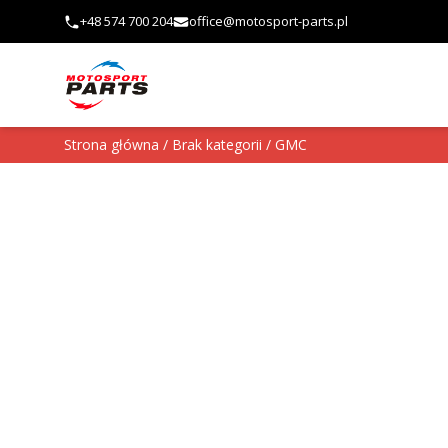
Przejdź do treści
+48 574 700 204
office@motosport-parts.pl
Strona główna
/
Brak kategorii
/ GMC