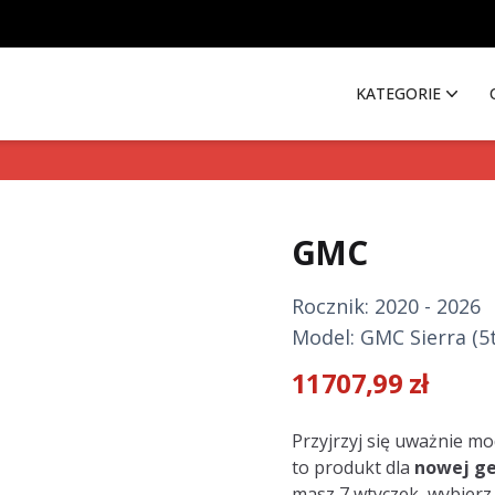
KATEGORIE
GMC
Rocznik: 2020 - 2026
Model: GMC Sierra (5t
11707,99
zł
Description
Przyjrzyj się uważnie mo
to produkt dla
nowej ge
masz 7 wtyczek, wybierz