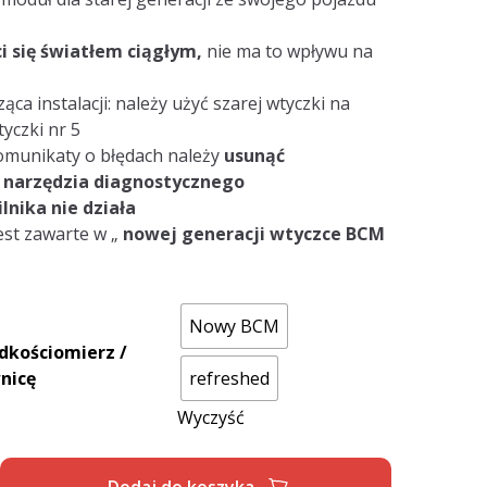
ci się światłem
ciągłym,
nie ma to wpływu na
ąca instalacji: należy użyć szarej wtyczki na
tyczki nr 5
komunikaty o błędach należy
usunąć
ą
narzędzia diagnostycznego
lnika nie działa
est zawarte w „
nowej generacji wtyczce BCM
Nowy BCM
dkościomierz /
nicę
refreshed
Wyczyść
Dodaj do koszyka