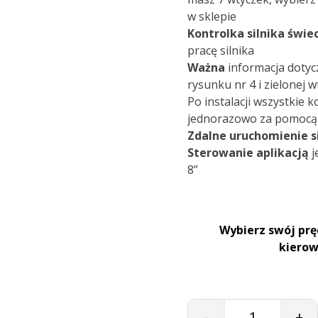
w sklepie
Kontrolka silnika świe
pracę silnika
Ważna
informacja dotycz
rysunku nr 4 i zielonej w
Po instalacji wszystkie 
jednorazowo za pomoc
Zdalne uruchomienie si
Sterowanie aplikacją
j
8”
Wybierz swój prę
kierow
-
+