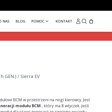
Moje konto
Szukaj
O NAS
BLOG
POMOC
KONTAKT
h GEN.) / Sierra EV
dułowi BCM w przestrzeni na nogi kierowcy. Jest
neracji modułu BCM
, który ma 8 wtyczek. Jeśli
 moduł dla starej generacji ze swojego pojazdu