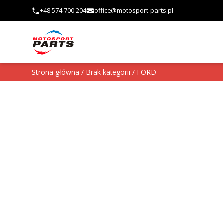
Przejdź do treści
+48 574 700 204
office@motosport-parts.pl
Strona główna
/
Brak kategorii
/ FORD