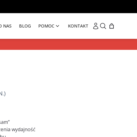
Moje konto
Szukaj
O NAS
BLOG
POMOC
KONTAKT
.)
 sam”
zenia wydajność
chu