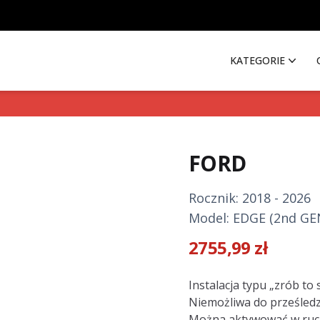
KATEGORIE
FORD
Rocznik: 2018 - 2026
Model: EDGE (2nd GEN
2755,99
zł
Description
Instalacja typu „zrób to
Niemożliwa do prześled
Można aktywować w ru