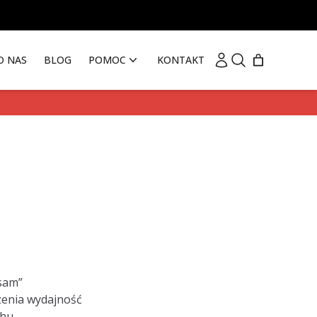
Moje konto
Szukaj
O NAS
BLOG
POMOC
KONTAKT
 sam”
zenia wydajność
chu