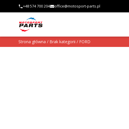
Przejdź do treści
+48 574 700 204
office@motosport-parts.pl
Strona główna
/
Brak kategorii
/ FORD