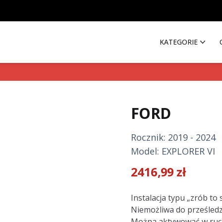
KATEGORIE
FORD
Rocznik: 2019 - 2024
Model: EXPLORER VI
2416,99
zł
Description
Instalacja typu „zrób to
Niemożliwa do prześled
Można aktywować w ru