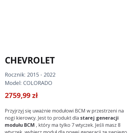
CHEVROLET
Rocznik: 2015 - 2022
Model: COLORADO
2759,99
zł
Description
Przyjrzyj się uważnie modułowi BCM w przestrzeni na
nogi kierowcy. Jest to produkt dla
starej generacji
modułu BCM
, który ma tylko 7 wtyczek. Jeśli masz 8
wtyczek, wybierz moduł dla nowej generacji ze swojego