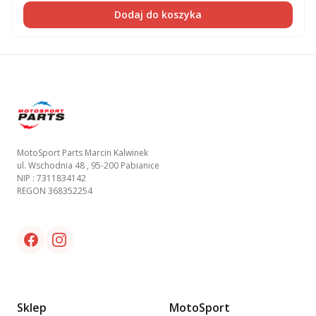
Dodaj do koszyka
Footer
MotoSport Parts Marcin Kalwinek
ul. Wschodnia 48 , 95-200 Pabianice
NIP : 7311834142
REGON 368352254
Facebook link
Instagram link
Sklep
MotoSport