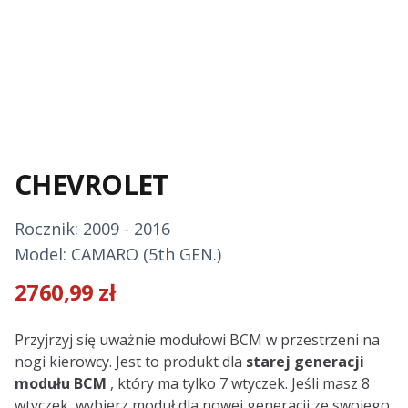
CHEVROLET
Rocznik: 2009 - 2016
Model: CAMARO (5th GEN.)
2760,99
zł
Description
Przyjrzyj się uważnie modułowi BCM w przestrzeni na
nogi kierowcy. Jest to produkt dla
starej generacji
modułu BCM
, który ma tylko 7 wtyczek. Jeśli masz 8
wtyczek, wybierz moduł dla nowej generacji ze swojego