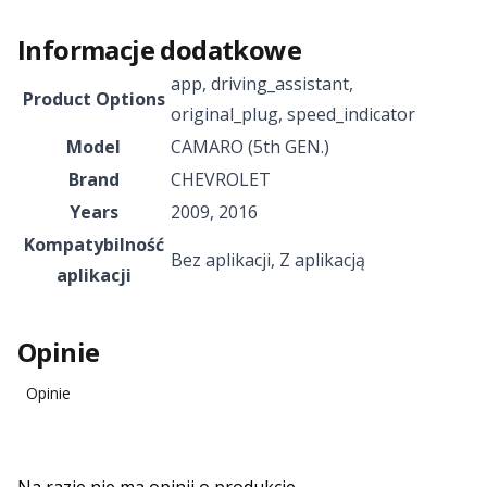
Informacje dodatkowe
app
,
driving_assistant
,
Product Options
original_plug
,
speed_indicator
Model
CAMARO (5th GEN.)
Brand
CHEVROLET
Years
2009
,
2016
Kompatybilność
Bez aplikacji
,
Z aplikacją
aplikacji
Opinie
Opinie
Na razie nie ma opinii o produkcie.