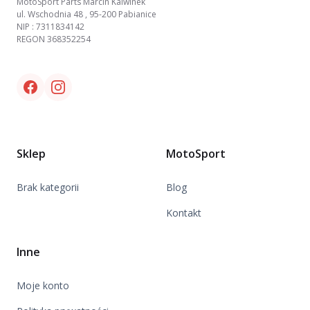
MotoSport Parts Marcin Kalwinek
ul. Wschodnia 48 , 95-200 Pabianice
NIP : 7311834142
REGON 368352254
Facebook link
Instagram link
Sklep
MotoSport
Brak kategorii
Blog
Kontakt
Inne
Moje konto