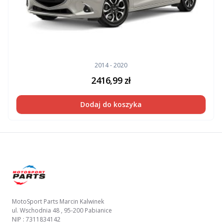
2014 - 2020
2416,99
zł
Dodaj do koszyka
Footer
MotoSport Parts Marcin Kalwinek
ul. Wschodnia 48 , 95-200 Pabianice
NIP : 7311834142