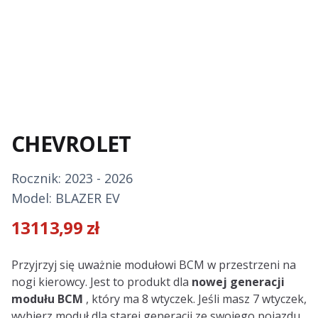
CHEVROLET
Rocznik: 2023 - 2026
Model: BLAZER EV
13113,99
zł
Description
Przyjrzyj się uważnie modułowi BCM w przestrzeni na
nogi kierowcy. Jest to produkt dla
nowej generacji
modułu BCM
, który ma 8 wtyczek. Jeśli masz 7 wtyczek,
wybierz moduł dla starej generacji ze swojego pojazdu