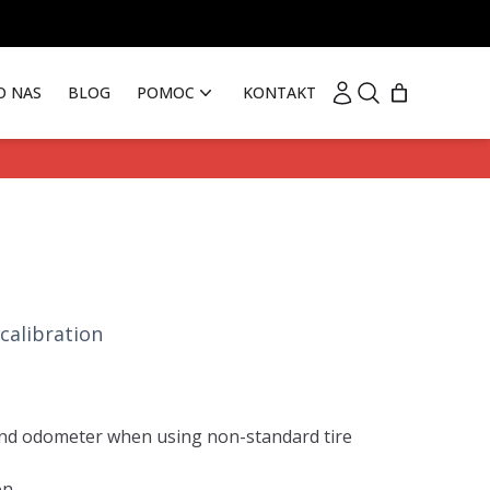
Moje konto
Szukaj
O NAS
BLOG
POMOC
KONTAKT
calibration
nd odometer when using non-standard tire
on