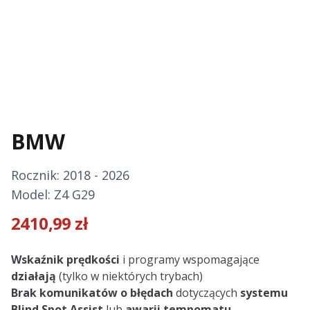
BMW
Rocznik: 2018 - 2026
Model: Z4 G29
2410,99
zł
Description
Wskaźnik prędkości
i programy wspomagające
działają
(tylko w niektórych trybach)
Brak komunikatów o błędach
dotyczących
systemu
Blind Spot Assist
lub
awarii tempomatu