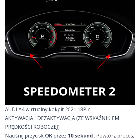
AUDI A4 wirtualny kokpit 2021 18Pin
AKTYWACJA I DEZAKTYWACJA (ZE WSKAŹNIKIEM
PRĘDKOŚCI ROBOCZEJ)
Naciśnij przycisk
OK
przez
10 sekund
. Powtórz proces,