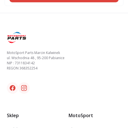
Footer
MotoSport Parts Marcin Kalwinek
ul. Wschodnia 48 , 95-200 Pabianice
NIP : 7311834142
REGON 368352254
Facebook link
Instagram link
Sklep
MotoSport