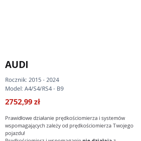
AUDI
Rocznik: 2015 - 2024
Model: A4/S4/RS4 - B9
2752,99
zł
Description
Prawidłowe działanie prędkościomierza i systemów
wspomagających zależy od prędkościomierza Twojego
pojazdu!
Prędkościomierz i wspomaganie
nie działają
z