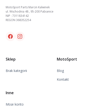
MotoSport Parts Marcin Kalwinek
ul. Wschodnia 48 , 95-200 Pabianice
NIP : 7311834142
REGON 368352254
Facebook link
Instagram link
Sklep
MotoSport
Brak kategorii
Blog
Kontakt
Inne
Moje konto