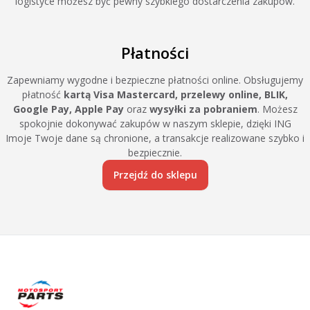
logistyce możesz być pewny szybkiego dostarczenia zakupów.
Płatności
Zapewniamy wygodne i bezpieczne płatności online. Obsługujemy
płatność
kartą Visa Mastercard, przelewy online, BLIK,
Google Pay, Apple Pay
oraz
wysyłki za pobraniem
. Możesz
spokojnie dokonywać zakupów w naszym sklepie, dzięki ING
Imoje Twoje dane są chronione, a transakcje realizowane szybko i
bezpiecznie.
Przejdź do sklepu
Footer