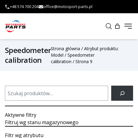
Przejdź do treści
+48 574 700 204
office@motosport-parts.pl
Otw
Szukaj
Speedometer
Strona główna
/ Atrybut produktu:
Model /
Speedometer
calibration
calibration
/ Strona 9
Szukaj
Aktywne filtry
Filtruj wg stanu magazynowego
Filtr wg atrybutu