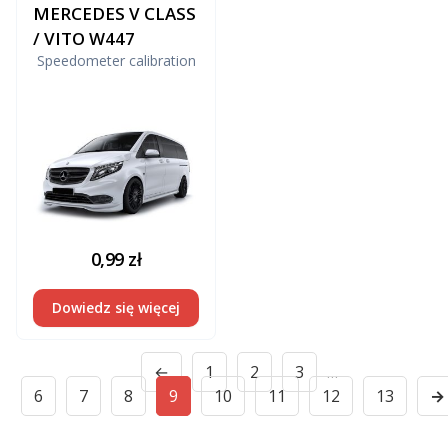
MERCEDES V CLASS
/ VITO W447
Speedometer calibration
0,99
zł
Dowiedz się więcej
←
1
2
3
…
6
7
8
9
10
11
12
13
→